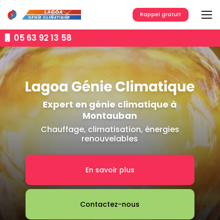
Aller
au
Rappel gratuit
contenu
principal
05 63 92 13 58
Expert en génie climatique à
Montauban
Chauffage, climatisation, énergies
renouvelables
En savoir plus
Contactez-nous