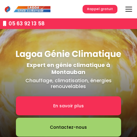
Aller
au
Rappel gratuit
contenu
principal
05 63 92 13 58
Expert en génie climatique à
Montauban
Chauffage, climatisation, énergies
renouvelables
En savoir plus
Contactez-nous