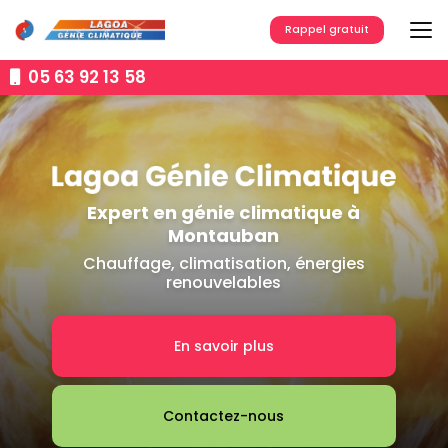
Aller
au
Rappel gratuit
contenu
principal
05 63 92 13 58
Expert en génie climatique à
Montauban
Chauffage, climatisation, énergies
renouvelables
En savoir plus
Contactez-nous