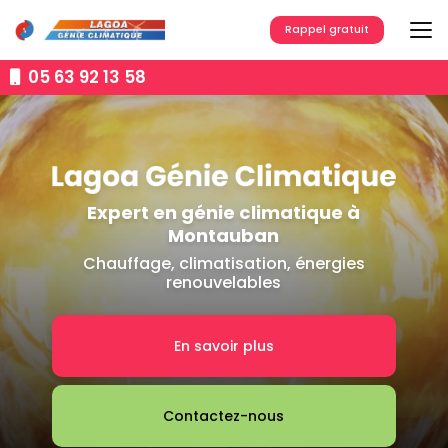
Aller
au
Rappel gratuit
contenu
principal
05 63 92 13 58
Expert en génie climatique à
Montauban
Chauffage, climatisation, énergies
renouvelables
En savoir plus
Contactez-nous