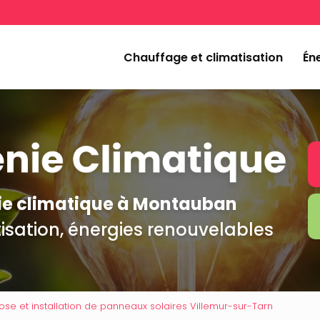
Navigation
incipale
Chauffage et climatisation
Éne
nie climatique à Montauban
isation, énergies renouvelables
ose et installation de panneaux solaires Villemur-sur-Tarn