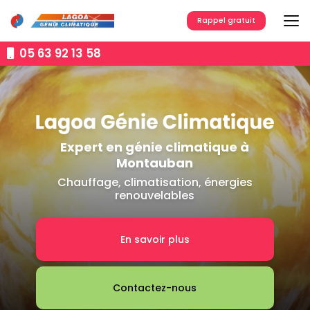
Aller
au
Rappel gratuit
contenu
principal
05 63 92 13 58
Expert en génie climatique à
Montauban
Chauffage, climatisation, énergies
renouvelables
En savoir plus
Contactez-nous