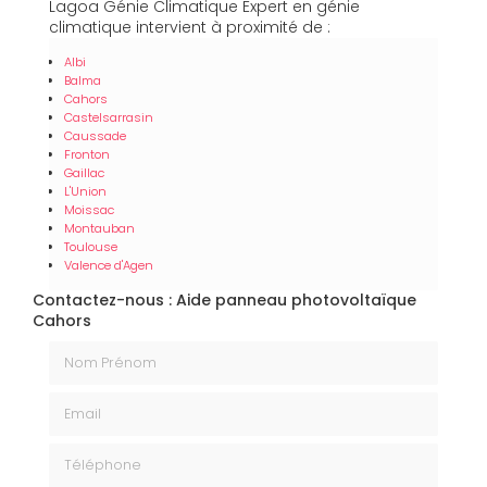
Lagoa Génie Climatique Expert en génie
climatique intervient à proximité de :
Albi
Balma
Cahors
Castelsarrasin
Caussade
Fronton
Gaillac
L'Union
Moissac
Montauban
Toulouse
Valence d'Agen
Contactez-nous : Aide panneau photovoltaïque
Cahors
Nom Prénom
Email
Téléphone