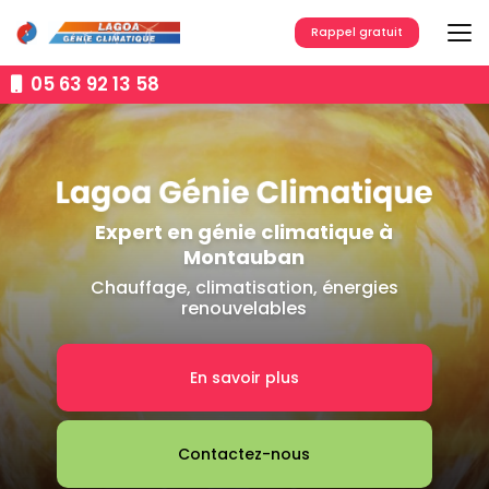
Aller
au
Rappel gratuit
contenu
principal
05 63 92 13 58
Expert en génie climatique à
Montauban
Chauffage, climatisation, énergies
renouvelables
En savoir plus
Contactez-nous