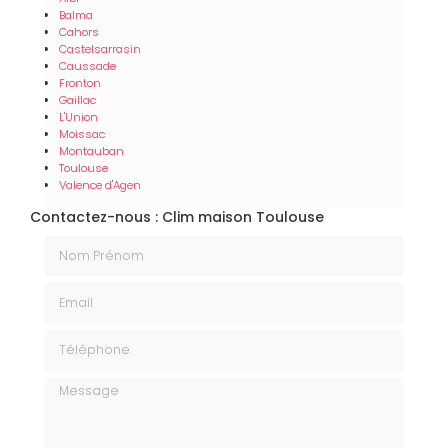
Balma
Cahors
Castelsarrasin
Caussade
Fronton
Gaillac
L'Union
Moissac
Montauban
Toulouse
Valence d'Agen
Contactez-nous : Clim maison Toulouse
Nom Prénom
Email
Téléphone
Message