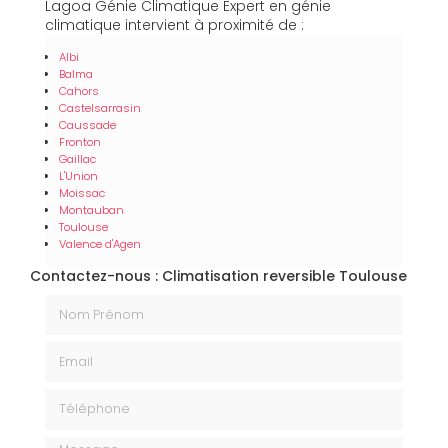
Lagoa Génie Climatique Expert en génie
climatique intervient à proximité de :
Albi
Balma
Cahors
Castelsarrasin
Caussade
Fronton
Gaillac
L'Union
Moissac
Montauban
Toulouse
Valence d'Agen
Contactez-nous : Climatisation reversible Toulouse
Nom Prénom
Email
Téléphone
Message