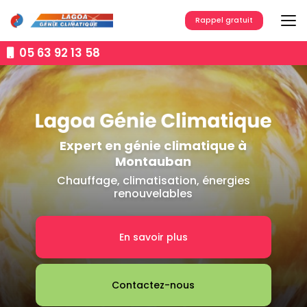
Aller
au
Rappel gratuit
contenu
principal
05 63 92 13 58
Expert en génie climatique à
Montauban
Chauffage, climatisation, énergies
renouvelables
En savoir plus
Contactez-nous