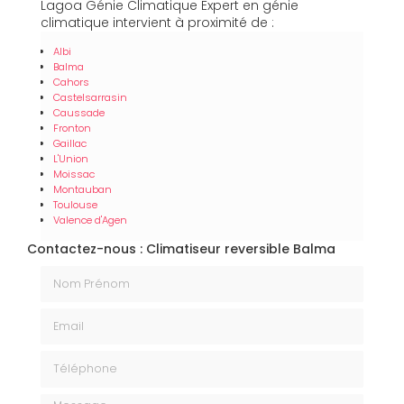
Lagoa Génie Climatique Expert en génie
climatique intervient à proximité de :
Albi
Balma
Cahors
Castelsarrasin
Caussade
Fronton
Gaillac
L'Union
Moissac
Montauban
Toulouse
Valence d'Agen
Contactez-nous : Climatiseur reversible Balma
Nom Prénom
Email
Téléphone
Message