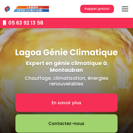
Aller
au
Rappel gratuit
contenu
principal
05 63 92 13 58
Expert en génie climatique à
Montauban
Chauffage, climatisation, énergies
renouvelables
En savoir plus
Contactez-nous