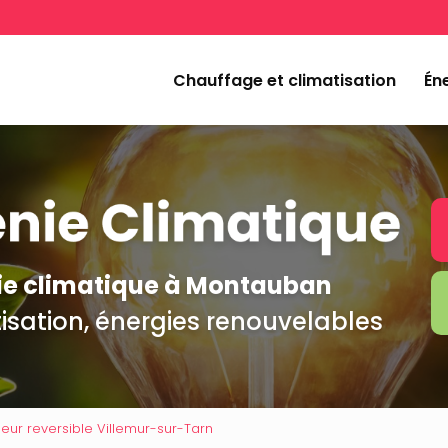
Navigation
incipale
Chauffage et climatisation
Éne
nie climatique à Montauban
isation, énergies renouvelables
seur reversible Villemur-sur-Tarn