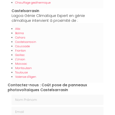
Chauffage geothermique
Castelsarrasin
Lagoa Génie Climatique Expert en génie
climatique intervient à proximité de :
Albi
Balma
Cahors
Castelsarrasin
Caussade
Fronton
Gaillac
L'Union
Moissac
Montauban
Toulouse
Valence d'Agen
Contactez-nous : Coût pose de panneaux
photovoltaïques Castelsarrasin
Nom Prénom
Email