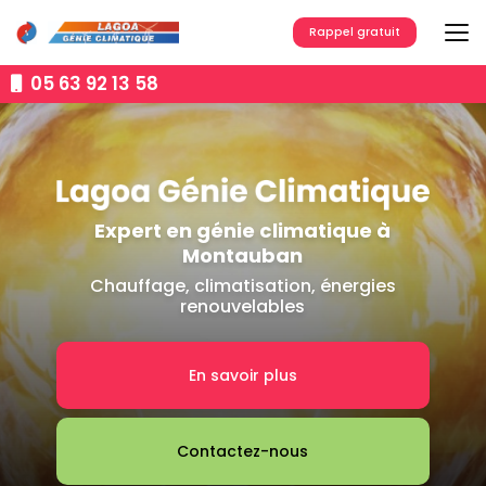
Aller
au
Rappel gratuit
contenu
principal
05 63 92 13 58
Expert en génie climatique à
Montauban
Chauffage, climatisation, énergies
renouvelables
En savoir plus
Contactez-nous