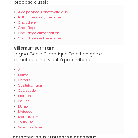
propose aussi :
Aide panneau photovoltaïque
Ballon thermodynamique
Chaudiere
Chauffage
Chauffage climatisation
Chauffage geothermique
Villemur-sur-Tarn
Lagoa Génie Climatique Expert en génie
climatique intervient à proximité de :
Albi
Balma
Cahors
Castelsarrasin
Caussade
Fronton
Gaillac
L'Union
Moissac
Montauban
Toulouse
Valence d'Agen
Contactez-nous : Entreprise panneaux