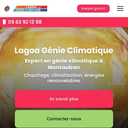
Aller
au
Rappel gratuit
contenu
principal
05 63 92 13 58
Expert en génie climatique à
Montauban
Chauffage, climatisation, énergies
renouvelables
En savoir plus
Contactez-nous