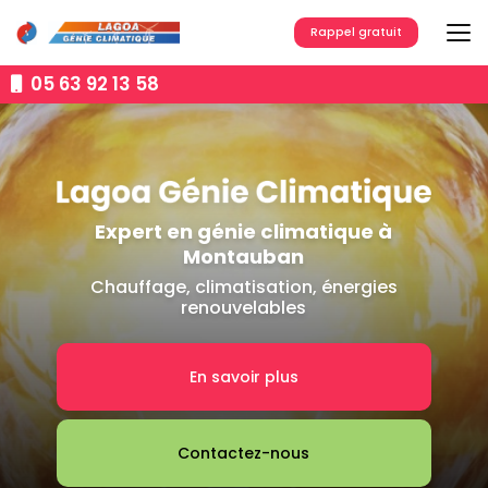
Aller
au
Rappel gratuit
contenu
principal
05 63 92 13 58
Expert en génie climatique à
Montauban
Chauffage, climatisation, énergies
renouvelables
En savoir plus
Contactez-nous