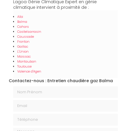
Lagoa Génie Climatique Expert en génie
climatique intervient à proximité de :
Albi
Balma
Cahors
Castelsarrasin
Caussade
Fronton
Gaillac
L'Union
Moissac
Montauban
Toulouse
Valence d'Agen
Contactez-nous : Entretien chaudière gaz Balma
Nom Prénom
Email
Téléphone
Message