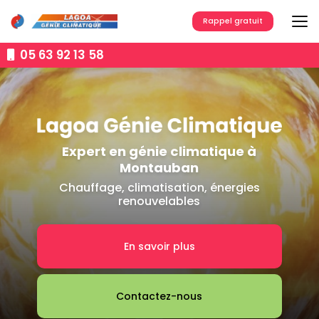
Aller
au
Rappel gratuit
contenu
principal
05 63 92 13 58
Expert en génie climatique à
Montauban
Chauffage, climatisation, énergies
renouvelables
En savoir plus
Contactez-nous