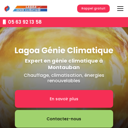
Aller
au
Rappel gratuit
contenu
principal
05 63 92 13 58
Expert en génie climatique à
Montauban
Chauffage, climatisation, énergies
renouvelables
En savoir plus
Contactez-nous