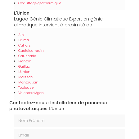
Chauffage geothermique
L'Union
Lagoa Génie Climatique Expert en génie
climatique intervient à proximité de :
Albi
Balma
Cahors
Castelsarrasin
Caussade
Fronton
Gaillac
L'Union
Moissac
Montauban
Toulouse
Valence d'Agen
Contactez-nous : Installateur de panneaux
photovoltaïques L'Union
Nom Prénom
Email