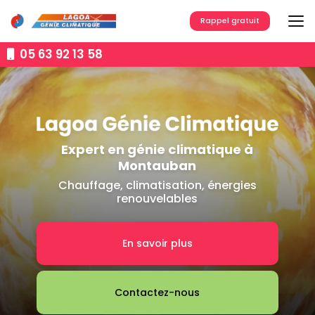
Aller
au
Rappel gratuit
contenu
principal
05 63 92 13 58
Expert en génie climatique à
Montauban
Chauffage, climatisation, énergies
renouvelables
En savoir plus
Contactez-nous