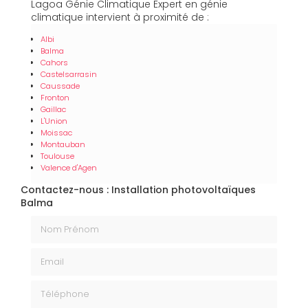
Lagoa Génie Climatique Expert en génie
climatique intervient à proximité de :
Albi
Balma
Cahors
Castelsarrasin
Caussade
Fronton
Gaillac
L'Union
Moissac
Montauban
Toulouse
Valence d'Agen
Contactez-nous : Installation photovoltaïques
Balma
Nom Prénom
Email
Téléphone