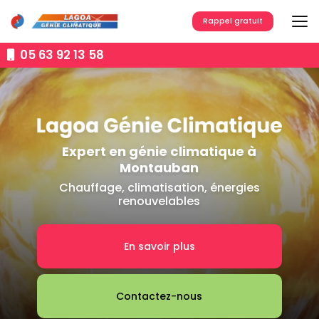
Aller
au
Rappel gratuit
contenu
principal
05 63 92 13 58
Expert en génie climatique à
Montauban
Chauffage, climatisation, énergies
renouvelables
En savoir plus
Contactez-nous