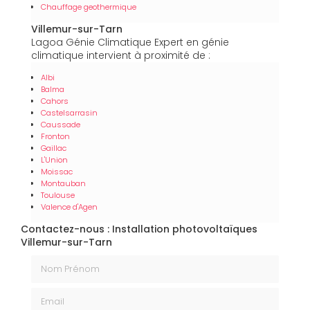
Chauffage geothermique
Villemur-sur-Tarn
Lagoa Génie Climatique Expert en génie
climatique intervient à proximité de :
Albi
Balma
Cahors
Castelsarrasin
Caussade
Fronton
Gaillac
L'Union
Moissac
Montauban
Toulouse
Valence d'Agen
Contactez-nous : Installation photovoltaïques
Villemur-sur-Tarn
Nom Prénom
Email