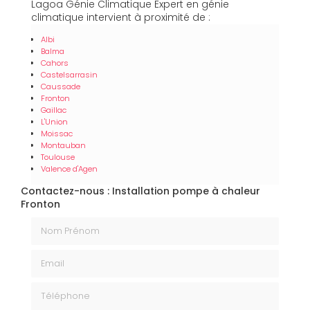
Lagoa Génie Climatique Expert en génie
climatique intervient à proximité de :
Albi
Balma
Cahors
Castelsarrasin
Caussade
Fronton
Gaillac
L'Union
Moissac
Montauban
Toulouse
Valence d'Agen
Contactez-nous : Installation pompe à chaleur
Fronton
Nom Prénom
Email
Téléphone