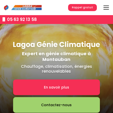
Aller
au
Rappel gratuit
contenu
principal
05 63 92 13 58
Expert en génie climatique à
Montauban
Chauffage, climatisation, énergies
renouvelables
En savoir plus
Contactez-nous