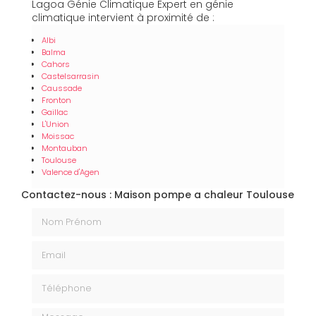
Lagoa Génie Climatique Expert en génie
climatique intervient à proximité de :
Albi
Balma
Cahors
Castelsarrasin
Caussade
Fronton
Gaillac
L'Union
Moissac
Montauban
Toulouse
Valence d'Agen
Contactez-nous : Maison pompe a chaleur Toulouse
Nom Prénom
Email
Téléphone
Message