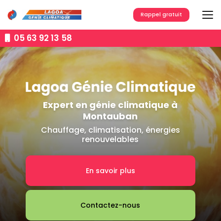
Aller
au
Rappel gratuit
contenu
principal
05 63 92 13 58
Expert en génie climatique à
Montauban
Chauffage, climatisation, énergies
renouvelables
En savoir plus
Contactez-nous