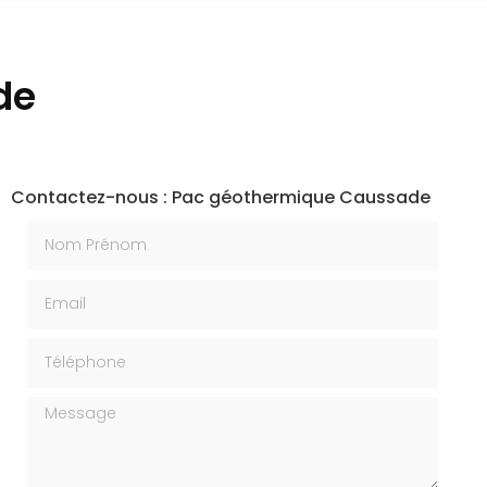
de
Contactez-nous : Pac géothermique Caussade
Nom Prénom
Email
Téléphone
Message