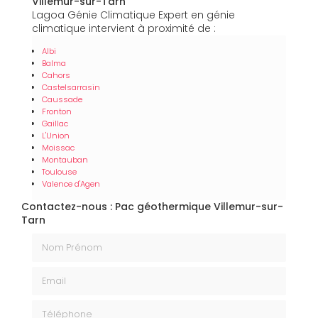
Villemur-sur-Tarn
Lagoa Génie Climatique Expert en génie
climatique intervient à proximité de :
Albi
Balma
Cahors
Castelsarrasin
Caussade
Fronton
Gaillac
L'Union
Moissac
Montauban
Toulouse
Valence d'Agen
Contactez-nous : Pac géothermique Villemur-sur-
Tarn
Nom Prénom
Email
Téléphone