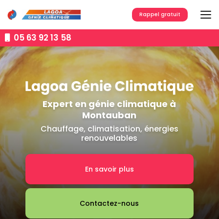
Aller
au
Rappel gratuit
contenu
principal
05 63 92 13 58
Expert en génie climatique à
Montauban
Chauffage, climatisation, énergies
renouvelables
En savoir plus
Contactez-nous