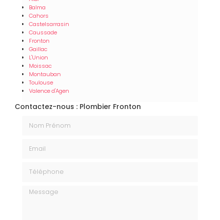
Balma
Cahors
Castelsarrasin
Caussade
Fronton
Gaillac
L'Union
Moissac
Montauban
Toulouse
Valence d'Agen
Contactez-nous : Plombier Fronton
Nom Prénom
Email
Téléphone
Message