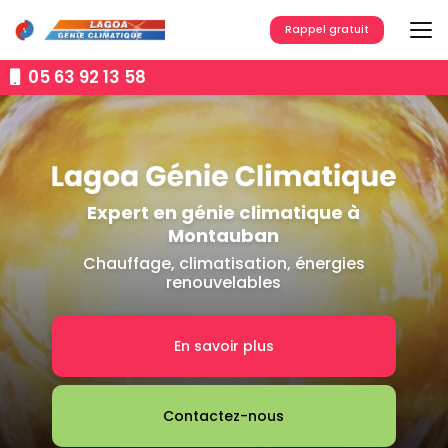
Aller
au
Rappel gratuit
contenu
principal
05 63 92 13 58
Expert en génie climatique à
Montauban
Chauffage, climatisation, énergies
renouvelables
En savoir plus
Contactez-nous