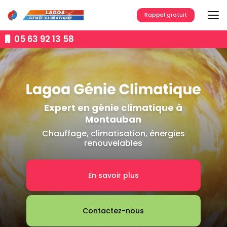
Aller
au
Rappel gratuit
contenu
principal
05 63 92 13 58
Expert en génie climatique à
Montauban
Chauffage, climatisation, énergies
renouvelables
En savoir plus
Contactez-nous