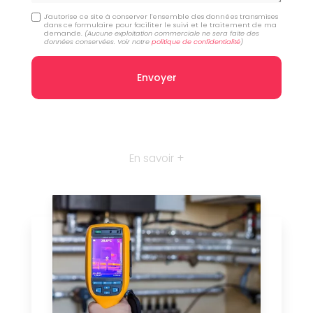
J'autorise ce site à conserver l'ensemble des données transmises
dans ce formulaire pour faciliter le suivi et le traitement de ma
demande.
(Aucune exploitation commerciale ne sera faite des
données conservées. Voir notre
politique de confidentialité
)
En savoir +