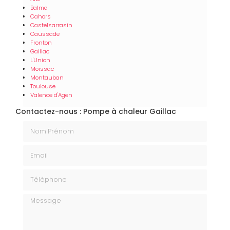
Balma
Cahors
Castelsarrasin
Caussade
Fronton
Gaillac
L'Union
Moissac
Montauban
Toulouse
Valence d'Agen
Contactez-nous : Pompe à chaleur Gaillac
Nom Prénom
Email
Téléphone
Message