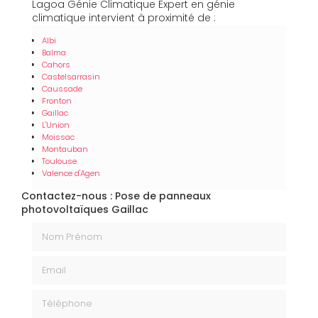
Lagoa Génie Climatique Expert en génie
climatique intervient à proximité de :
Albi
Balma
Cahors
Castelsarrasin
Caussade
Fronton
Gaillac
L'Union
Moissac
Montauban
Toulouse
Valence d'Agen
Contactez-nous : Pose de panneaux
photovoltaïques Gaillac
Nom Prénom
Email
Téléphone