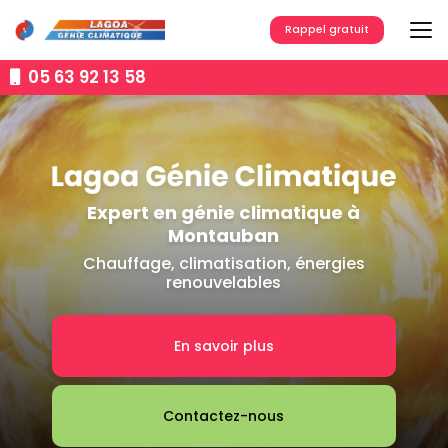
Aller
au
Rappel gratuit
contenu
principal
05 63 92 13 58
Expert en génie climatique à
Montauban
Chauffage, climatisation, énergies
renouvelables
En savoir plus
Contactez-nous