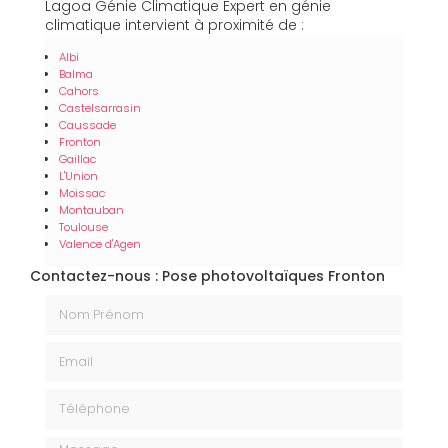
Lagoa Génie Climatique Expert en génie
climatique intervient à proximité de :
Albi
Balma
Cahors
Castelsarrasin
Caussade
Fronton
Gaillac
L'Union
Moissac
Montauban
Toulouse
Valence d'Agen
Contactez-nous : Pose photovoltaïques Fronton
Nom Prénom
Email
Téléphone
Message