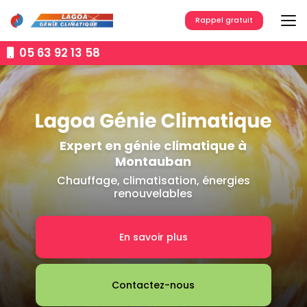
Aller
au
Rappel gratuit
contenu
principal
05 63 92 13 58
Expert en génie climatique à
Montauban
Chauffage, climatisation, énergies
renouvelables
En savoir plus
Contactez-nous