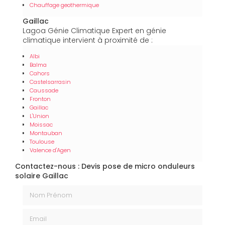
Chauffage geothermique
Gaillac
Lagoa Génie Climatique Expert en génie
climatique intervient à proximité de :
Albi
Balma
Cahors
Castelsarrasin
Caussade
Fronton
Gaillac
L'Union
Moissac
Montauban
Toulouse
Valence d'Agen
Contactez-nous : Devis pose de micro onduleurs
solaire Gaillac
Nom Prénom
Email