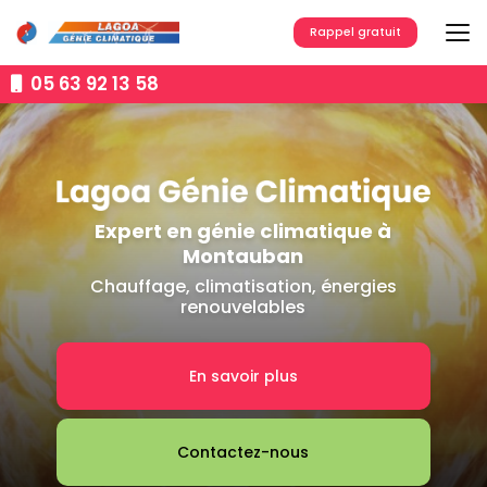
Aller
au
Rappel gratuit
contenu
principal
05 63 92 13 58
Expert en génie climatique à
Montauban
Chauffage, climatisation, énergies
renouvelables
En savoir plus
Contactez-nous