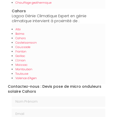
Chauffage geothermique
Cahors
Lagoa Génie Climatique Expert en génie
climatique intervient à proximité de :
Albi
Balma
Cahors
Castelsarrasin
Caussade
Fronton
Gaillac
L'Union
Moissac
Montauban
Toulouse
Valence d'Agen
Contactez-nous : Devis pose de micro onduleurs
solaire Cahors
Nom Prénom
Email