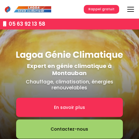
Aller
au
Rappel gratuit
contenu
principal
05 63 92 13 58
Expert en génie climatique à
Montauban
Chauffage, climatisation, énergies
renouvelables
En savoir plus
Contactez-nous