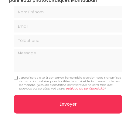
panneaux photovoltaïques Montauban
Nom Prénom
Email
Téléphone
Message
J'autorise ce site à conserver l'ensemble des données transmises
dans ce formulaire pour faciliter le suivi et le traitement de ma
demande.
(Aucune exploitation commerciale ne sera faite des
données conservées. Voir notre
politique de confidentialité
)