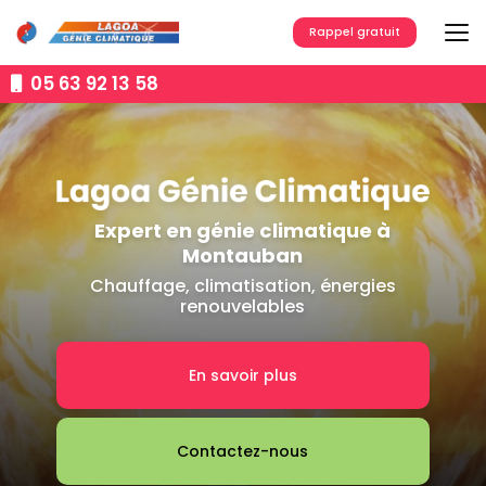
Aller
au
Rappel gratuit
contenu
principal
05 63 92 13 58
Expert en génie climatique à
Montauban
Chauffage, climatisation, énergies
renouvelables
En savoir plus
Contactez-nous