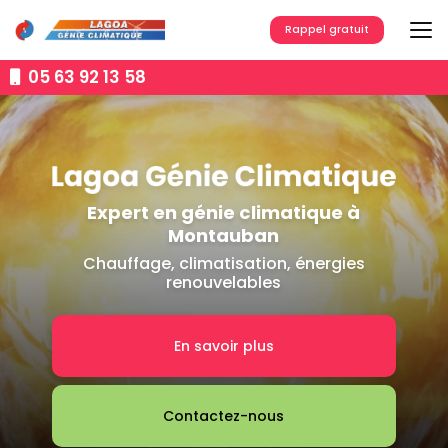
Aller
au
Rappel gratuit
contenu
principal
05 63 92 13 58
Expert en génie climatique à
Montauban
Chauffage, climatisation, énergies
renouvelables
En savoir plus
Contactez-nous