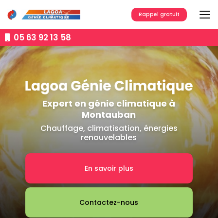
Aller
au
Rappel gratuit
contenu
principal
05 63 92 13 58
Expert en génie climatique à
Montauban
Chauffage, climatisation, énergies
renouvelables
En savoir plus
Contactez-nous