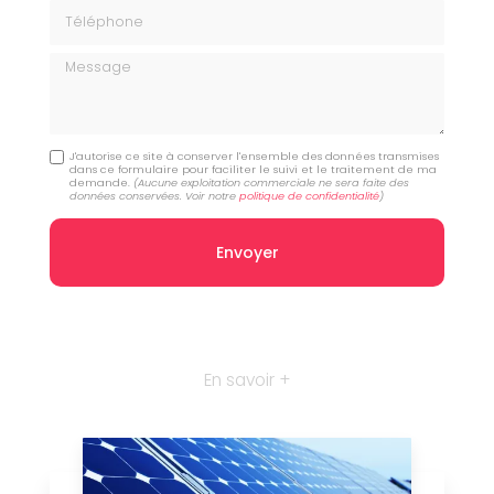
Téléphone
Message
J'autorise ce site à conserver l'ensemble des données transmises
dans ce formulaire pour faciliter le suivi et le traitement de ma
demande.
(Aucune exploitation commerciale ne sera faite des
données conservées. Voir notre
politique de confidentialité
)
En savoir +