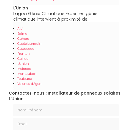
L'Union
Lagoa Génie Climatique Expert en génie
climatique intervient à proximité de :
Albi
Balma
Cahors
Castelsarrasin
Caussade
Fronton
Gaillac
L'Union
Moissac
Montauban
Toulouse
Valence d'Agen
Contactez-nous : Installateur de panneaux solaires
L'Union
Nom Prénom
Email