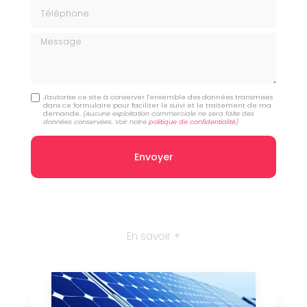
Téléphone
Message
J'autorise ce site à conserver l'ensemble des données transmises
dans ce formulaire pour faciliter le suivi et le traitement de ma
demande.
(Aucune exploitation commerciale ne sera faite des
données conservées. Voir notre
politique de confidentialité
)
En savoir +