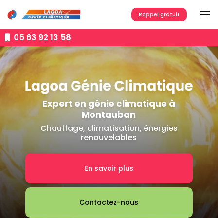
Aller
au
Rappel gratuit
contenu
principal
05 63 92 13 58
Expert en génie climatique à
Montauban
Chauffage, climatisation, énergies
renouvelables
En savoir plus
Contactez-nous