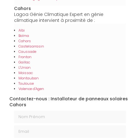
Cahors
Lagoa Génie Climatique Expert en génie
climatique intervient à proximité de :
Albi
Balma
Cahors
Castelsarrasin
Caussade
Fronton
Gaillac
L'Union
Moissac
Montauban
Toulouse
Valence d'Agen
Contactez-nous : Installateur de panneaux solaires
Cahors
Nom Prénom
Email