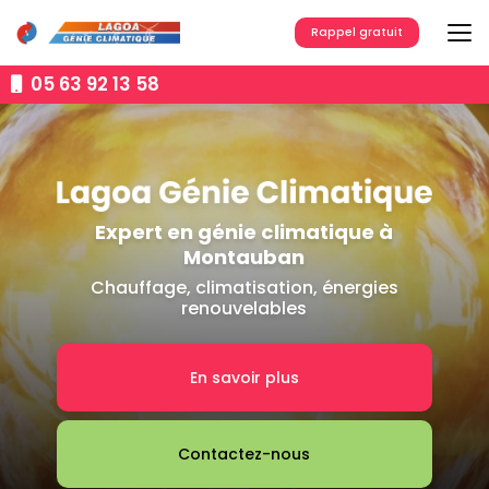
Aller
au
Rappel gratuit
contenu
principal
05 63 92 13 58
Expert en génie climatique à
Montauban
Chauffage, climatisation, énergies
renouvelables
En savoir plus
Contactez-nous