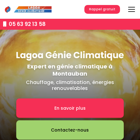
Aller
au
Rappel gratuit
contenu
principal
05 63 92 13 58
Expert en génie climatique à
Montauban
Chauffage, climatisation, énergies
renouvelables
En savoir plus
Contactez-nous