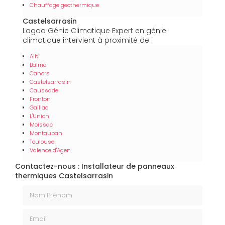
Chauffage geothermique
Castelsarrasin
Lagoa Génie Climatique Expert en génie
climatique intervient à proximité de :
Albi
Balma
Cahors
Castelsarrasin
Caussade
Fronton
Gaillac
L'Union
Moissac
Montauban
Toulouse
Valence d'Agen
Contactez-nous : Installateur de panneaux
thermiques Castelsarrasin
Nom Prénom
Email