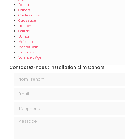
Balma
Cahors
Castelsarrasin
Caussade
Fronton
Gaillac
L'Union
Moissac
Montauban
Toulouse
Valence d'Agen
Contactez-nous : Installation clim Cahors
Nom Prénom
Email
Téléphone
Message