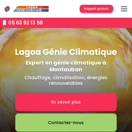
Aller
au
Rappel gratuit
contenu
principal
05 63 92 13 58
Expert en génie climatique à
Montauban
Chauffage, climatisation, énergies
renouvelables
En savoir plus
Contactez-nous