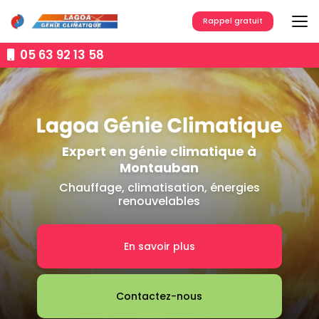
Aller
au
Rappel gratuit
contenu
principal
05 63 92 13 58
Expert en génie climatique à
Montauban
Chauffage, climatisation, énergies
renouvelables
En savoir plus
Contactez-nous