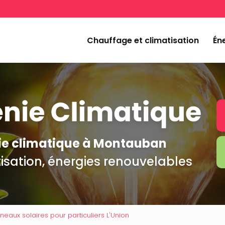
Navigation
incipale
Chauffage et climatisation
Éne
nie climatique à Montauban
isation, énergies renouvelables
nneaux solaires pour particuliers L'Union