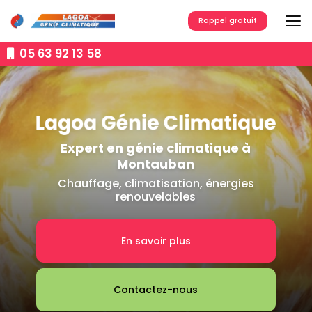
Aller
au
Rappel gratuit
contenu
principal
05 63 92 13 58
Expert en génie climatique à
Montauban
Chauffage, climatisation, énergies
renouvelables
En savoir plus
Contactez-nous