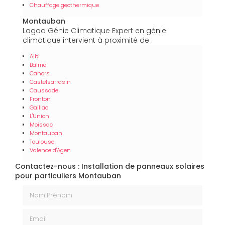
Chauffage geothermique
Montauban
Lagoa Génie Climatique Expert en génie
climatique intervient à proximité de :
Albi
Balma
Cahors
Castelsarrasin
Caussade
Fronton
Gaillac
L'Union
Moissac
Montauban
Toulouse
Valence d'Agen
Contactez-nous : Installation de panneaux solaires
pour particuliers Montauban
Nom Prénom
Email